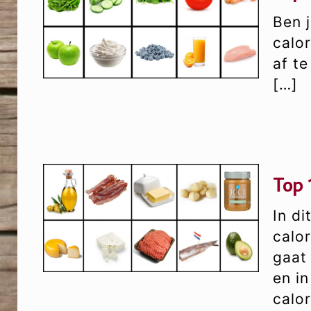
Ben j
calo
af te
[…]
Top 
In di
calo
gaat
en i
calor