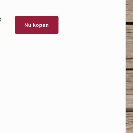
k
Nu kopen