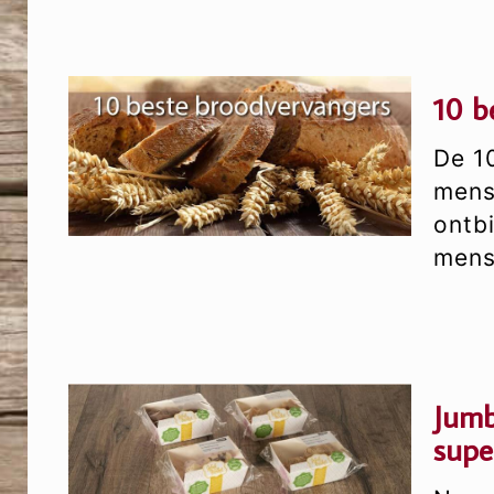
10 b
De 1
mens
ontbi
mens
Jumb
supe