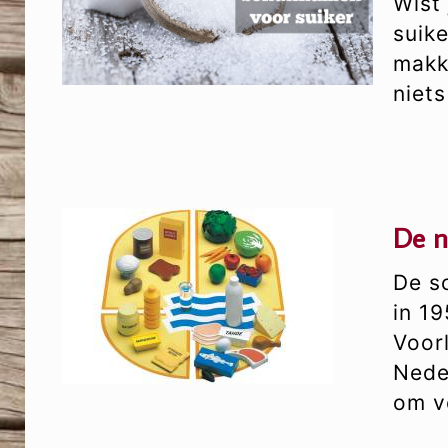
Wist 
suike
makk
niet
De n
De sc
in 1
Voor
Nede
om v