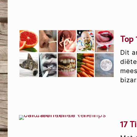
Top 
Dit a
diëte
mees
bizar
17 T