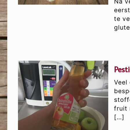
Na v
eers
te v
glute
Pest
Veel
besp
stof
fruit
[…]