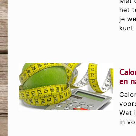
Met d
het t
je we
kunt
Calo
en n
Calor
voor
Wat 
in v