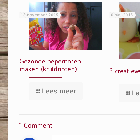
13 november 2015
6 mei 2015
Gezonde pepernoten
maken (kruidnoten)
3 creatiev
Lees meer
Le
1 Comment