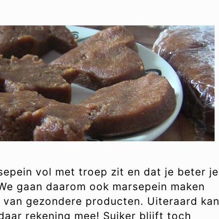
sepein vol met troep zit en dat je beter je
 We gaan daarom ook marsepein maken
k van gezondere producten. Uiteraard ka
daar rekening mee! Suiker blijft toch