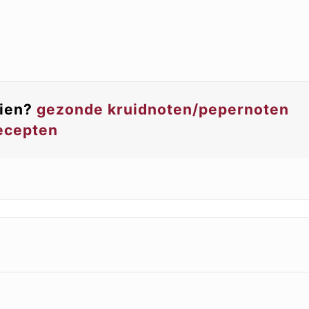
zien?
gezonde kruidnoten/pepernoten
recepten