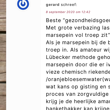
gerard
schreef:
8 september 2020 om 12:42
Beste “gezondheidsgoer
Met grote verbazing las 
marsepein vol troep zit”
Als je marsepein bij de
troep in. Als amateur w
Lübecker methode gehoor
marsepein door die er iv
vieze chemisch riekend
/oranjebloesemwater(wat
wat kans op gisting en 
proces van zorgvuldige
krijg je de heerlijke am
banketbakker kan krijge