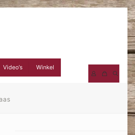
Video’s
Winkel
laas