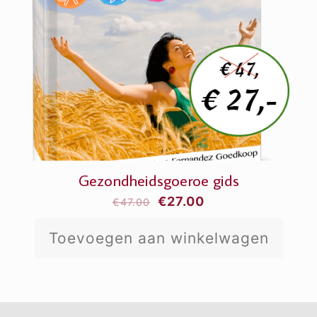
Gezondheidsgoeroe gids
Oorspronkelijke
Huidige
€
27.00
€
47.00
prijs
prijs
Toevoegen aan winkelwagen
was:
is:
€47.00.
€27.00.